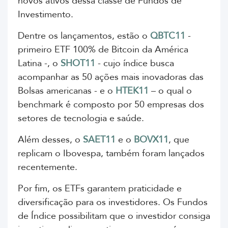
novos ativos dessa classe de Fundos de
Investimento.
Dentre os lançamentos, estão o
QBTC11
-
primeiro ETF 100% de Bitcoin da América
Latina -, o
SHOT11
- cujo índice busca
acompanhar as 50
ações mais inovadoras das
Bolsas americanas
- e o
HTEK11
– o qual o
benchmark é composto por
50 empresas dos
setores de tecnologia e saúde.
Além desses, o
SAET11
e o
BOVX11
, que
replicam o Ibovespa, também foram lançados
recentemente.
Por fim, os ETFs garantem praticidade e
diversificação para os investidores. Os Fundos
de Índice possibilitam que o investidor consiga