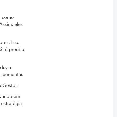
êm como
Assim, eles
ores. Isso
k
, é preciso
ado, o
a aumentar.
 Gestor.
evando em
 estratégia