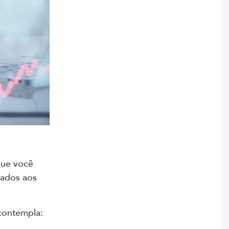
que você
uados aos
ontempla: