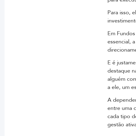
Para isso, 
investiment
Em Fundos 
essencial, 
direcionam
E é justame
destaque na
alguém com
a ele, um e
A depender 
entre uma o
cada tipo d
gestão ativa