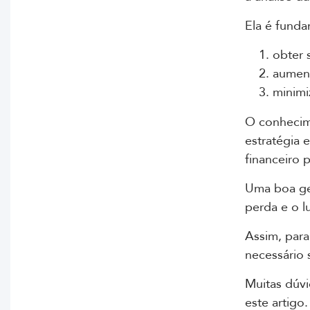
Ela é fund
obter 
aument
minimi
O conhecime
estratégia
financeiro 
Uma boa ges
perda e o l
Assim, para
necessário 
Muitas dúv
este artigo