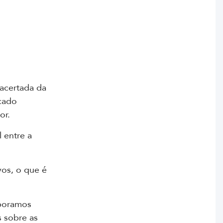
 acertada da
cado
or.
 entre a
vos, o que é
aboramos
s sobre as