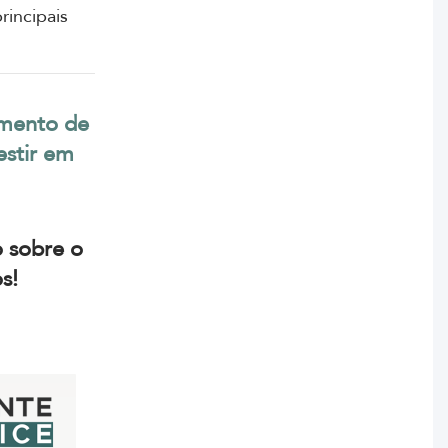
rincipais
imento de
estir em
o sobre o
os!