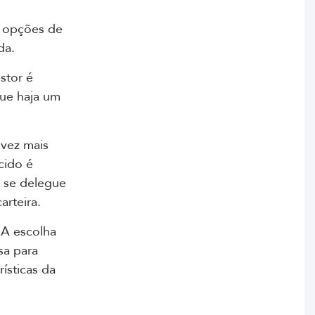
s opções de
da.
stor é
que haja um
 vez mais
cido é
 se delegue
arteira.
 A escolha
sa para
ísticas da