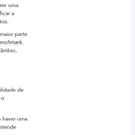
azer uma
icar a
tos.
maior parte
enchmark
.
câmbio,
ilidade de
 o
o haver uma
retende