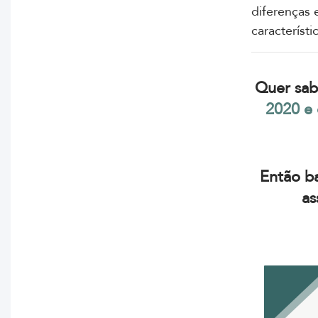
diferenças 
característ
Quer sab
2020 e 
Então ba
as