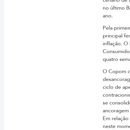
cenário de 
no último B
ano.
Pela primei
principal f
inflação. O
Consumidor 
quatro sema
O Copom co
desancorage
ciclo de ap
contracioni
se consoli
ancoragem 
Em relação
neste momen