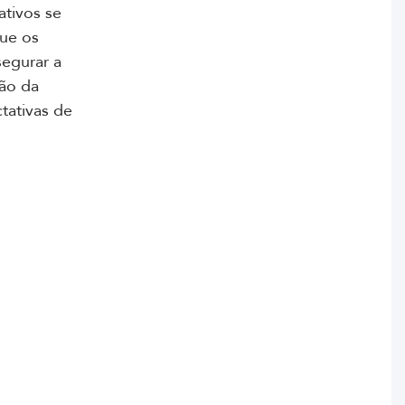
ativos se
que os
segurar a
ção da
tativas de