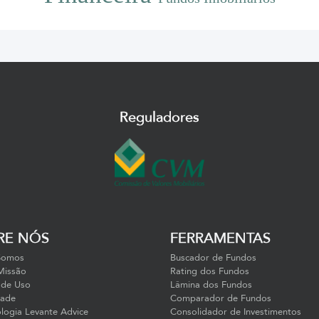
Reguladores
RE NÓS
FERRAMENTAS
Somos
Buscador de Fundos
Missão
Rating dos Fundos
 de Uso
Lâmina dos Fundos
dade
Comparador de Fundos
ogia Levante Advice
Consolidador de Investimentos