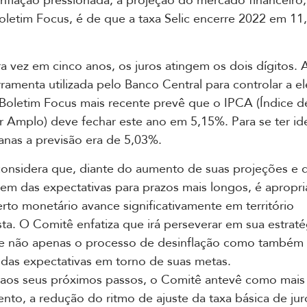
inflação pressionada, a projeção do mercado financeiro,
oletim Focus, é de que a taxa Selic encerre 2022 em 1
ra vez em cinco anos, os juros atingem os dois dígitos. A
erramenta utilizada pelo Banco Central para controlar a e
 Boletim Focus mais recente prevê que o IPCA (Índice d
Amplo) deve fechar este ano em 5,15%. Para se ter ide
nas a previsão era de 5,03%.
nsidera que, diante do aumento de suas projeções e d
m das expectativas para prazos mais longos, é apropr
erto monetário avance significativamente em território
sta. O Comitê enfatiza que irá perseverar em sua estraté
de não apenas o processo de desinflação como também 
das expectativas em torno de suas metas.
 aos seus próximos passos, o Comitê antevê como mais
to, a redução do ritmo de ajuste da taxa básica de jur