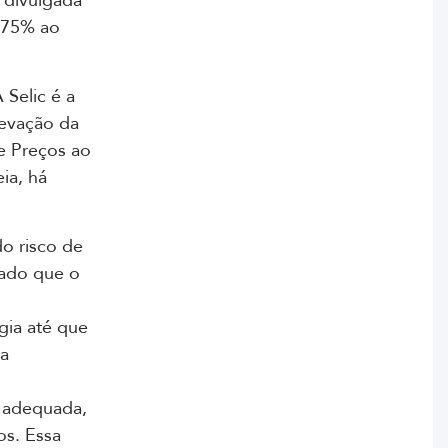
 divulgada
1,75% ao
 Selic é a
levação da
e Preços ao
ia, há
o risco de
iado que o
gia até que
a
 adequada,
os. Essa