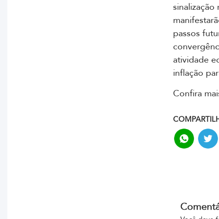
sinalização 
manifestarã
passos futu
convergênci
atividade e
inflação par
Confira ma
COMPARTILH
Comentá