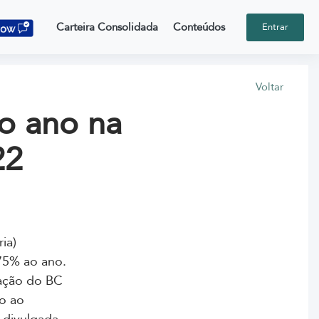
Carteira Consolidada
Conteúdos
Entrar
Voltar
o ano na
22
ia)
,75% ao ano.
zação do BC
o ao