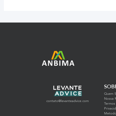
SOB
Quem 
Nossa 
contato@levanteadvice.com
Termos
Privaci
Metodol