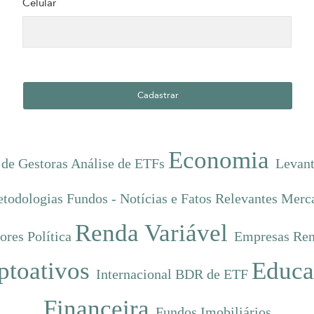
Celular
Economia
 de Gestoras
Análise de ETFs
Levant
etodologias
Fundos - Notícias e Fatos Relevantes
Merc
Renda Variável
dores
Política
Empresas
Ren
ptoativos
Educa
Internacional
BDR de ETF
Financeira
Fundos Imobiliários